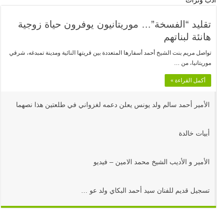
أدب وتراث
تقليد “الفسخة”… موريتانيون يوفرون حياة زوجية
هانئة لبناتهم
تواصل مريم بنت الشيخ أحمد أسفارها المتعددة بين قريتها النائية ومدينة تمبدغه، شرقي
موريتانيا، من …
أكمل القراءة »
الأمير أحمد سالم ولد يونس يعلن دعمه لغزواني في طلعتين هذا نصهما
أبيات خالدة
الأمير و الأديب الشيخ محمد الامين – فيديو
تسجيل قديم للفنان سيد أحمد البكاي ولد عو …