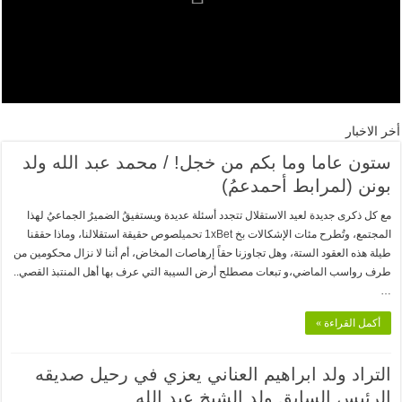
عودة المؤتمر الصحفي الأسبوعي حول جائحة كورونا
طاقم قسم الأشعة في النعمة خدمات متميزة رغم كل الشائعات
تعزية إلى أسرة أهل الطالب وأهل الجلاد
مواجهات بين القوات المغربية وجبهة البوليساريو عند معبر الكركارات
موجة جديدة من كورونا تجتاح موريتانيا
أخر الاخبار
البرلمان يصادق على مكتبه الجديد
ستون عاما وما بكم من خجل! / محمد عبد الله ولد
بونن (لمرابط أحمدعمُ)
مع كل ذكرى جديدة لعيد الاستقلال تتجدد أسئلة عديدة ويستفيقُ الضميرُ الجماعيُ لهذا
المجتمع، وتُطرح مئات الإشكالات بخ
1xBet تحميل
صوص حقيقة استقلالنا، وماذا حققنا
طيلة هذه العقود الستة، وهل تجاوزنا حقاً إرهاصات المخاض، أم أننا لا نزال محكومين من
طرف رواسب الماضي،و تبعات مصطلح أرض السيبة التي عرف بها أهل المنتبذ القصي..
…
أكمل القراءة »
التراد ولد ابراهيم العناني يعزي في رحيل صديقه
الرئيس السابق ولد الشيخ عبد الله