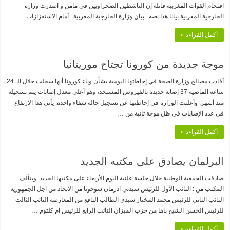
اقتحام القوات المغربية قاىلة إن الناشطين الصحراويين في مامن و اصدرت وزارة
الخارجية المغربية بيانا هذا نصه : بيان وزارة الخارجية المغربية : أمام الاستفزازات …
أكمل القراءة »
موجة جديدة من كورونا تجتاح موريتانيا
أفادت مصالح وزارة الصحة في إحاطتها اليومية بشأن وباء كورونا أنها سجلت خلال الـ 24
ساعة الماضية 37 إصابة جديدة بالفيروس المستجد، وهو أعلى معدل إصابات يتم تسجيله
منذ أشهر. وأعلنت الوزارة في إحاطتها عن تسجيل حالة شفاء واحدة. يأتي هذا الارتفاع
في عدد الإصابات في ظل موجة ثانية من …
أكمل القراءة »
البرلمان يصادق على مكتبه الجديد
صادقت الجمعية الوطنية خلال جلسة علنية اليوم الأربعاء على مكتبها الجديد. ويتألف
المكتب من : النائب الأول للرئيس سيدني ادرمان سوخونا من الاتحاد من اجل الجمهورية
النائب الثاني للرئيس محمد المختار سيدي الطالب النافع من المعارضة النائب الثالث
للرئيس الحسن الشيخ باها من حزب الميزان النائب الرابع للرئيس ام كلثوم …
أكمل القراءة »