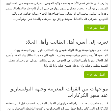
يشرف على طاقم قسم الأشعة بعاصمة ولاية الحوض الشرقي مجموعة من الأخصائيين
المتميزين من أبناء الوطن ويصلون ليلهم بنهارهم حتى في أوقاتٍ خارج الدوام الرسمي،
وقد دأب الدكتور محمد التراد العناني منذ افتتاح هذا الجناح وتوليه قيادته، في ولاية
الحوض الشرقي على التعامل بمهنية ورفق مع المرضى والمحتاجين، وهو أمر …
أكمل القراءة »
تعزية إلى أسرة أهل الطالب وأهل الجلاد
علمنا في موقع تمبدغة بوفاة الوالد شيخن ولد الطالب ظهر اليوم الجمعة، وبهذه
المناسبة الأليمة، يتقدم موقع تمبدغة بتعازيه القلبية الى محمد السالك ولد الجلاد وأسرة
أهل الجلاد عموما وأهل الطالب في الحوض الغربي سائلين المولى عز وجل أن يتقبل
الفقيد بلطفه وحنانه وأن يدخله فسيح جناته وإنا لله وإنا …
أكمل القراءة »
مواجهات بين القوات المغربية وجبهة البوليساريو
عند معبر الكركارات
قالت مصادر ذات صلة بالنزاع الصحراوي إن القوات المغربية اقتحمت قبل قليل منطقة
الگرگارات التي كان يرابط فيها عشرات الصحراويين و كتبت الناشطة الصحراوية عن