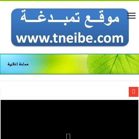
ستون عاما وما بكم من خجل! / محمد عبد الله ولد بونن (لمرابط أحمدعمُ)
التراد ولد ابراهيم العناني يعزي في رحيل صديقه الرئيس السابق ولد الشيخ عبد الله
وفاة الرئيس المويتاني الأسبق سيد محمد ولد الشيخ عبد الله
موريتانيا: إسرائيل مخادعة وغير مؤهلة لرعاية قرار “ريادة الأعمال”