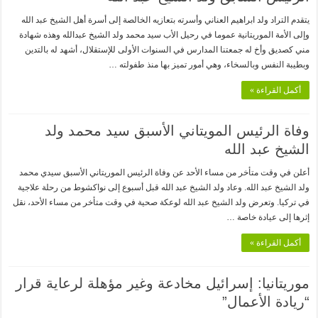
يتقدم التراد ولد ابراهيم العناني وأسرته بتعازيه الخالصة إلى أسرة أهل الشيخ عبد الله
وإلى الأمة الموريتانية عموما في رحيل الأب سيد محمد ولد الشيخ عبدالله وهذه شهادة
مني كصديق وأخ له جمعتنا المدارس في السنوات الأولى للإستقلال، أشهد له بالتدين
وبطيبة النفس وبالسخاء، وهي أمور تميز بها منذ طفولته …
أكمل القراءة »
وفاة الرئيس المويتاني الأسبق سيد محمد ولد
الشيخ عبد الله
أعلن في وقت متأخر من مساء الأحد عن وفاة الرئيس الموريتاني الأسبق سيدي محمد
ولد الشيخ عبد الله. وعاد ولد الشيخ عبد الله قبل أسبوع إلى نواكشوط من رحلة علاجية
في تركيا. وتعرض ولد الشيخ عبد الله لوعكة صحية في وقت متأخر من مساء الأحد، نقل
إثرها إلى عيادة خاصة …
أكمل القراءة »
موريتانيا: إسرائيل مخادعة وغير مؤهلة لرعاية قرار
“ريادة الأعمال”